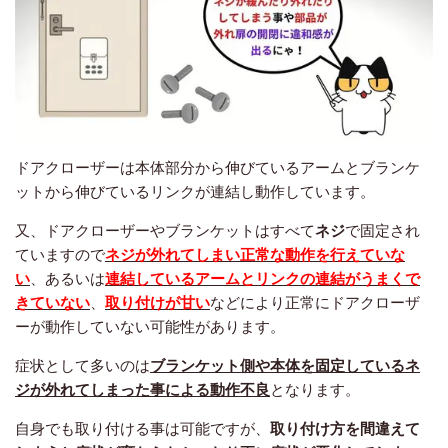
ドアクローザーは本体部分から伸びているアームとブランケ
ットから伸びているリンクが連結し動作しています。
又、ドアクローザーやブランケットはすべて
ネジ
で固定され
ていますので
ネジが外れてしまい正常な動作を行えていな
い
、あるいは
連結しているアームとリンクの連結がうまくで
きていない
、
取り付けが甘い
などにより正常にドアクローザ
ーが動作していない可能性があります。
症状として多いのは
ブランケット側や本体を固定しているネ
ジが外れてしまった事による動作不良
となります。
自身でも取り付ける事は可能ですが、
取り付け方を間違えて