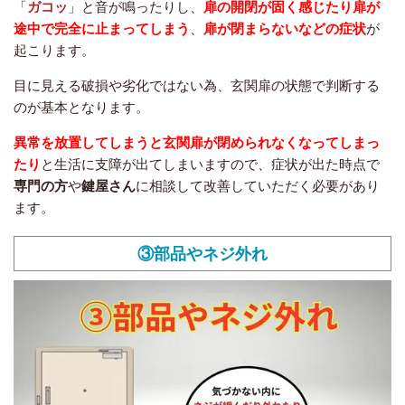
「
ガコッ
」と音が鳴ったりし、
扉の開閉が固く感じたり扉が
途中で完全に止まってしまう
、
扉が閉まらないなどの症状
が
起こります。
目に見える破損や劣化ではない為、玄関扉の状態で判断する
のが基本となります。
異常を放置してしまうと玄関扉が閉められなくなってしまっ
たり
と生活に支障が出てしまいますので、症状が出た時点で
専門の方
や
鍵屋さん
に相談して改善していただく必要があり
ます。
③部品やネジ外れ