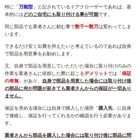
特に「
万能型
」と記されているドアクローザーであれば、基
本的には
どのご自宅にも取り付ける事が可能
です。
同じ部品でも業者さんに頼む事で
数千〜数万
は変わってしま
います。
できるだけ安く出費を抑えたいと考えているのであれば自身
で部品を用意事をお勧めします。
又、自身で部品を用意していただいた場合に取り付けのみの
作業を業者さんに依頼した際に起こる
デメリット
では「
保証
の有無
」があり、
自身で部品を用意した場合には取り付け後
の部品に何か問題が起きても業者さんからの保証が一切あり
ません。
保証を求める場合には自身で購入した場所「
購入先
」に自身
で連絡し、保証を行ってくれるかの確認を行う必要がありま
す。
業者さんから部品を購入した場合には取り付け後に部品に問