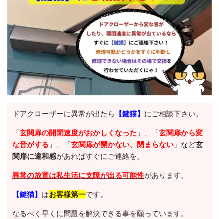
ドアクローザーに異常が出たら
【鍵猫】
にご相談下さい。
「
玄関扉の開閉速度がおかしくなった
」、「
玄関扉から変
な音がする
」、「
玄関扉が開かない、閉まらない
」など
玄
関扉に違和感
があればすぐにご連絡を。
異常の放置は私生活に支障が出る可能性
があります。
【鍵猫】
は
お客様第一
です。
なるべく早くに問題を解決できる事を願っています。