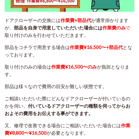
ドアクローザーの交換には
作業費+部品代
が通常掛かります
が、
部品を自身で用意していただいた場合には
作業費のみ
で
取り付けのみを行わせていただきます。
部品をコチラで用意する場合は
作業費¥16,500〜+部品代
とな
っております。
取り付けのみの場合は
作業費¥16,500〜のみ
が負担となりま
す。
部品は様々なので費用の目安か難しい状態です。
ご相談いただいた際にどんなドアクローザーが付いているの
かを伺い、
付いているドアクローザーの種類を伺ってからお
およその費用をお伝えする事ができます。
又、修理で改善できる場合にご相談いただいた場合には
作業
費¥8,800〜¥16,500
が必要となります。