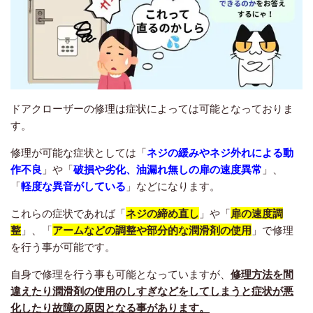
ドアクローザーの修理は症状によっては可能となっておりま
す。
修理が可能な症状としては「
ネジの緩みやネジ外れによる動
作不良
」や「
破損や劣化、油漏れ無しの扉の速度異常
」、
「
軽度な異音がしている
」などになります。
これらの症状であれば「
ネジの締め直し
」や「
扉の速度調
整
」、「
アームなどの調整や部分的な潤滑剤の使用
」で修理
を行う事が可能です。
自身で修理を行う事も可能となっていますが、
修理方法を間
違えたり潤滑剤の使用のしすぎなどをしてしまうと症状が悪
化したり故障の原因となる事があります。