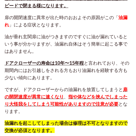
ピードで閉まる様になります。
扉の開閉速度に異常が出た時のおおよその原因がこの「
油漏
れ
」による症状となります。
油が垂れ玄関扉に油がつきますのですぐに油が漏れていると
いう事が分かりますが、油漏れ自体はそう簡単に起こる事で
はありません。
ドアクローザーの寿命は10年〜15年程
と言われており、その
期間内にはお引越しをされる方もおり油漏れを経験する方も
少ない傾向にあります。
ですが、ドアクローザーからの油漏れを放置してしまうと
扉
の開閉速度が異常に速くなり
、
指や体などを挟んでしまった
り大怪我をしてしまう可能性がありますので注意が必要
とな
ります。
油漏れを起こしてしまった場合は修理は不可となりますので
交換が必須となります。