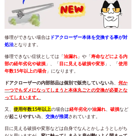
修理ができない場合は
ドアクローザー本体を交換する事が対
処法
となります。
修理できない症状としては「
油漏れ
」や「
寿命などによる内
部の経年劣化や破損
」、「
目に見える破損や変形
」、「
使用
年数15年以上の場合
」になります。
ドアクローザーの内部部品は個別で販売していない
為、
何か
一つでもダメになってしまうと本体丸ごとの交換が必要とな
ってしまいます。
又、
使用年数15年以上
の場合は
経年劣化
や
油漏れ
、
破損
など
が
起こりやすい
為、
交換が推奨
されています。
目に見える破損や変形などは自身でなんとかしようとしがち
だと思いますが、
変に触ってしまうと扉が勢いよく閉まって