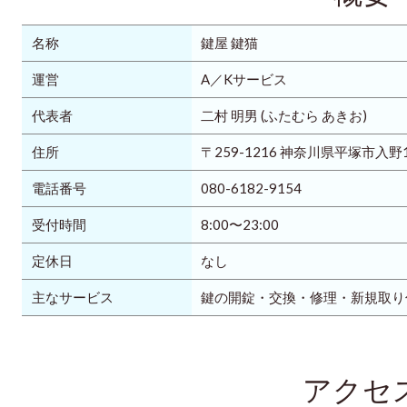
名称
鍵屋 鍵猫
運営
A／Kサービス
代表者
二村 明男 (ふたむら あきお)
住所
〒259-1216 神奈川県平塚市入野1
電話番号
080-6182-9154
受付時間
8:00〜23:00
定休日
なし
主なサービス
鍵の開錠・交換・修理・新規取り
アクセ