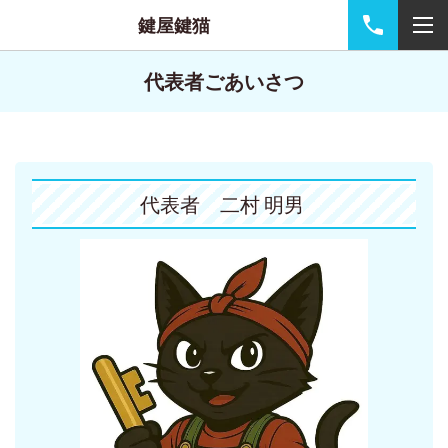
鍵屋鍵猫
代表者ごあいさつ
代表者 二村 明男