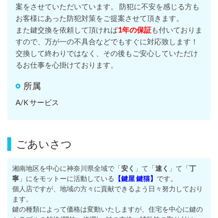
案をさせていただいています。 防犯に不安を感じる方も
お客様にあった防犯対策をご提案させて頂きます。
また鍵交換を依頼して頂ければ
1年の保証
も付いておりま
すので、万が一の不具合などでもすぐに対応致します！
交換して終わりではなく、その後もご安心していただけ
るお仕事を心掛けております。
所属
A/K サービス
ごあいさつ
湘南地区を中心に神奈川県全域で「
安く
」て「
速く
」て「
丁
寧
」にをモットーに
活動している
【鍵屋 鍵猫】
です。
個人店ですが、地域の方々に貢献できるよう日々努力しており
ます。
鍵の種類によって価格は変動いたしますが、住宅を中心に鍵の