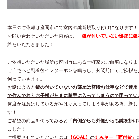
本日のご依頼は座間市にて室内の鍵新規取り付けになります！
お問い合わせいただいた内容は、「
鍵が付いていない部屋に鍵
絡をいただきました！
ご依頼いただいた場所は座間市にある一軒家のご自宅になりま
ご自宅へと到着後インターホンを鳴らし、玄関前にてご挨拶を
伺っていきます。
お話によると
鍵の付いていないお部屋は普段お仕事などで使用
で住んでおりお子様がたまに勝手に入ってしまうので困ってい
何度か注意はしているがやはり入ってしまう事がある為、新し
す！
ご希望の商品を伺ってみると「
内側からも外側からも鍵を掛け
ました！
ご提案させていただいたのは
【GOAL】
の
刻みキー「面付錠」