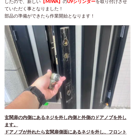
したので、新しい
【MIWA】
の
U9シリンダー
を取り付けさせ
ていただく事となりました！
​部品
の準備ができたら作業開始となります！
玄関扉の内側にあるネジを外し内側と外側のドアノブを外し
ます。
ドアノブが外れたら玄関扉側面にあるネジを外し、フロント