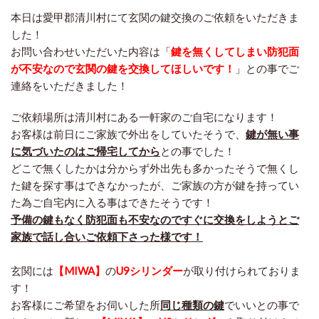
本日は愛甲郡清川村にて玄関の鍵交換のご依頼をいただきま
した！
お問い合わせいただいた内容は「
鍵を無くしてしまい防犯面
が不安なので玄関の鍵を交換してほしいです！
」との事でご
連絡をいただきました！
ご依頼場所は清川村にある一軒家のご自宅になります！
お客様は前日にご家族で外出をしていたそうで、
鍵が無い事
に気づいたのはご帰宅してから
との事でした！
どこで無くしたかは分からず外出先も多かったそうで無くし
た鍵を探す事はできなかったが、ご家族の方が鍵を持ってい
た為ご自宅内に入る事はできたそうです！
予備の鍵もなく防犯面も不安なのですぐに交換をしようとご
家族で話し合いご依頼下さった様です！
玄関には
【MIWA】
の
U9シリンダー
が取り付けられておりま
す！
お客様にご希望をお伺いした所
同じ種類の鍵
でいいとの事で