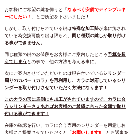
お客様にご希望の鍵を伺うと「
なるべく安価でディンプルキ
ーにしたい！
」とご所望を下さいました！
しかし、取り付けられている鍵は
特殊な加工跡
が扉に施され
ている為交換可能な鍵は限られ、
同じ種類の鍵しか取り付け
る事ができません。
同じ種類の鍵のお値段をお客様にご案内したところ
予算を超
えてしまう
との事で、他の方法を考える事に。
次にご案内させていただいたのは現在付いている
シリンダー
周りのカバー（カラ）を再利用し、カラに対応しているシリ
ンダーを取り付けさせていただく方法になります！
このカラの形に扉側にも加工がされていますので、カラに合
うシリンダーさえあればお客様のご希望に合った金額で取り
付ける事ができます！
在庫の確認を行い、カラに合う専用のシリンダーを用意しお
客様にご提案させていただくと「
お願いします‼︎
」とお返事を