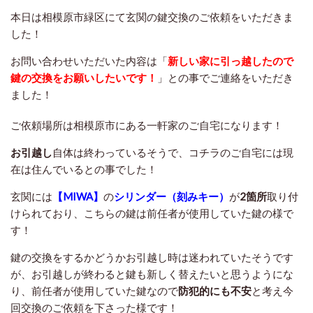
本日は相模原市緑区にて玄関の鍵交換のご依頼をいただきま
した！
お問い合わせいただいた内容は「
新しい家に引っ越したので
鍵の交換をお願いしたいです！
」との事でご連絡をいただき
ました！
ご依頼場所は相模原市にある一軒家のご自宅になります！
お引越し
自体は終わっているそうで、コチラのご自宅には現
在は住んでいるとの事でした！
玄関には
【MIWA】
の
シリンダー（刻みキー）
が
2箇所
取り付
けられており、こちらの鍵は前任者が使用していた鍵の様で
す！
鍵の交換をするかどうかお引越し時は迷われていたそうです
が、お引越しが終わると鍵も新しく替えたいと思うようにな
り、前任者が使用していた鍵なので
防犯的にも不安
と考え今
回交換のご依頼を下さった様です！