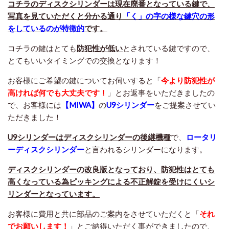
コチラのディスクシリンダーは現在廃番となっている鍵で、
写真を見ていただくと分かる通り
「く」の字の様な鍵穴の形
をしているのが特徴的
です。
コチラの鍵はとても
防犯性が低い
とされている鍵ですので、
とてもいいタイミングでの交換となります！
お客様にご希望の鍵についてお伺いすると「
今より防犯性が
高ければ何でも大丈夫です！
」とお返事をいただきましたの
で、お客様には
【MIWA】
の
U9シリンダー
をご提案させてい
ただきました！
U9シリンダーはディスクシリンダーの後継機種
で、
ロータリ
ーディスクシリンダー
と言われるシリンダーになります。
ディスクシリンダーの改良版となっており、防犯性はとても
高くなっている為ピッキングによる不正解錠を受けにくいシ
リンダーとなっています。
お客様に費用と共に部品のご案内をさせていただくと「
それ
でお願いします！
」とご納得いただく事ができましたので、