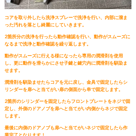
コアを取り外したら洗浄スプレーで洗浄を行い、内部に溜ま
った汚れを落とし綺麗にしていきます。
2箇所分の洗浄を行ったら動作確認を行い、動作がスムーズに
なるまで洗浄と動作確認を繰り返します。
動作がスムーズに行える様になったら専用の潤滑剤を使用
し、更に動作を滑らかにさせ子鍵と鍵穴内に潤滑剤を馴染ま
せます。
潤滑剤を馴染ませたらコアを元に戻し、金具で固定したらシ
リンダーを扉へと当てがい扉の側面から串で固定します。
2箇所のシリンダーを固定したらフロントプレートをネジで固
定し、外側のドアノブを扉へと当てがい内側からネジで固定
します。
最後に内側のドアノブも扉へと当てがいネジで固定したら作
業完了となります！