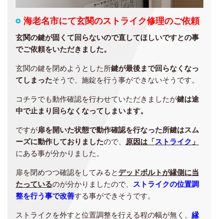
海老名市にて玄関のストライク修理のご依頼
玄関の鍵が固くて回らないので直してほしいですとの事
でご依頼をいただきました。
玄関の鍵を閉めようとした所
鍵が最後まで回らなくなっ
てしまった
そうで、施錠を行う事ができないそうです。
コチラでも動作確認を行わせていただきましたが
鍵は途
中で止まり回らなくなってしまいます。
ですが
扉を開いた状態で動作確認を行なった所鍵はスム
ーズに動作しておりました
ので、
原因は「
ストライク
」
にある事が分かりました。
扉を閉めつつ確認をしてみると
デッドボルトが縁側に当
たっている
のが分かりましたので、
ストライクの位置調
整を行う事で改善
する事ができそうです。
ストライクを外すと位置調整を行える程の幅が無く、
縁