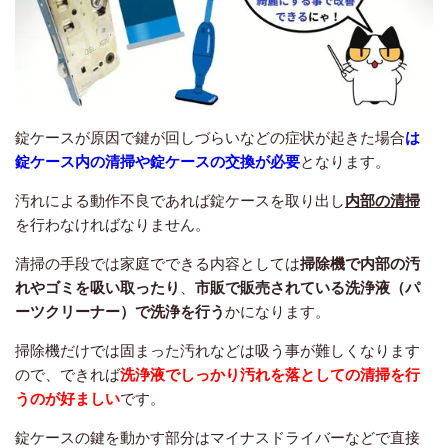
錠ケースが原因で鍵が回しづらいなどの症状が起きた場合
は
錠ケース内の清掃や錠ケースの交換が必要
となります。
汚れによる動作不良であれば錠ケースを取り出し
内部の清掃
を行わなければなりません。
清掃の手段では家庭でできる内容としては
掃除機で内部の汚
れやゴミを吸い取ったり
、
市販で販売されている洗浄液（パ
ーツクリーナー）で洗浄を行う
かになります。
掃除機だけでは固まった汚れなどは吸う事が難しくなります
ので、できれば
洗浄液でしっかり汚れを落としての清掃を行
うのが好ましい
です。
錠ケースの鍵を動かす部分はマイナスドライバーなどで直接