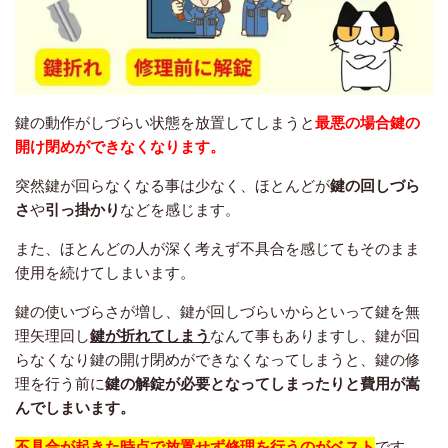
鍵の動作がしづらい状態を放置してしまうと
最悪の場合鍵の
開け閉めができなくなります。
突然鍵が回らなくなる事は少なく、ほとんどが
鍵の回しづら
さ
や
引っ掛かり
などを感じます。
また、ほとんどの人が深く考えず不具合を感じてもそのまま
使用を続けてしまいます。
鍵の使いづらさが増し、鍵が回しづらいからといって鍵を無
理矢理回し
鍵が折れてしまう
なんて事もありますし、鍵が回
らなくなり鍵の開け閉めができなくなってしまうと、鍵の修
理を行う前に
鍵の解錠が必要となってしまったりと費用が嵩
んでしまいます。
不具合が起きた時点で放置せず修理を行うのがベスト
です。