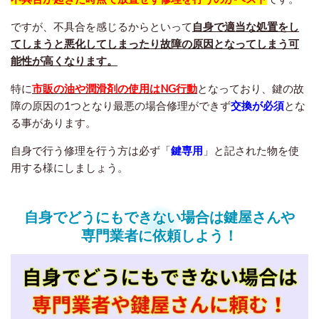
ですが、不具合を感じるからといって
自身で適当な処置をし
てしまうと悪化してしまったり故障の原因となってしまう可
能性が高くなります。
特に
市販の油や潤滑剤の使用はNG行動
となっており、鍵の故
障の原因の1つとなり最悪の場合修理ができず
交換が必須
とな
る事があります。
自身で行う修理を行う方は必ず「
鍵専用
」と記された物を使
用する様にしましょう。
自身でどうにもできない場合は鍵屋さんや
専門業者に依頼しよう！