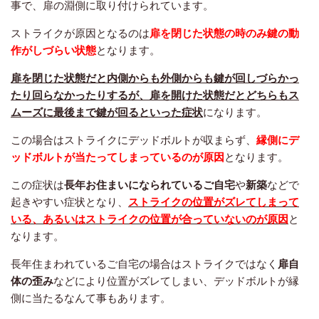
事で、扉の淵側に取り付けられています。
ストライクが原因となるのは
扉を閉じた状態の時のみ鍵の動
作がしづらい状態
となります。
扉を閉じた状態だと内側からも外側からも鍵が回しづらかっ
たり回らなかったりするが、扉を開けた状態だとどちらもス
ムーズに最後まで鍵が回るといった症状
になります。
この場合はストライクにデッドボルトが収まらず、
縁側にデ
ッドボルトが当たってしまっているのが原因
となります。
この症状は
長年お住まいになられているご自宅
や
新築
などで
起きやすい症状となり、
ストライクの位置がズレてしまって
いる、あるいはストライクの位置が合っていないのが原因
と
なります。
長年住まわれているご自宅の場合はストライクではなく
扉自
体の歪み
などにより位置がズレてしまい、デッドボルトが縁
側に当たるなんて事もあります。