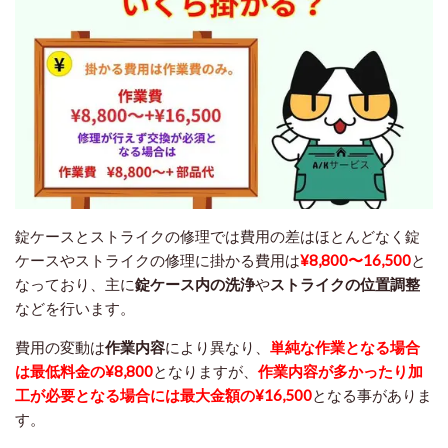
錠ケースとストライクの修理では費用の差はほとんどなく錠
ケースやストライクの修理に掛かる費用は
¥8,800〜16,500
と
なっており、主に
錠ケース内の洗浄
や
ストライクの位置調整
などを行います。
費用の変動は
作業内容
により異なり、
単純な作業となる場合
は最低料金の¥8,800
となりますが、
作業内容が多かったり加
工が必要となる場合には最大金額の¥16,500
となる事がありま
す。