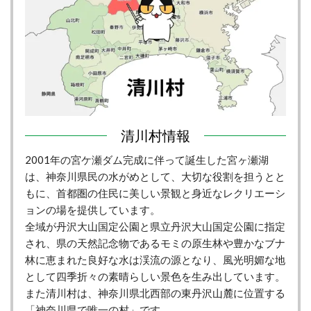
清川村情報
2001年の宮ケ瀬ダム完成に伴って誕生した宮ヶ瀬湖
は、神奈川県民の水がめとして、大切な役割を担うとと
もに、首都圏の住民に美しい景観と身近なレクリエーシ
ョンの場を提供しています。
全域が丹沢大山国定公園と県立丹沢大山国定公園に指定
され、県の天然記念物であるモミの原生林や豊かなブナ
林に恵まれた良好な水は渓流の源となり、風光明媚な地
として四季折々の素晴らしい景色を生み出しています。
また清川村は、神奈川県北西部の東丹沢山麓に位置する
「神奈川県で唯一の村」です