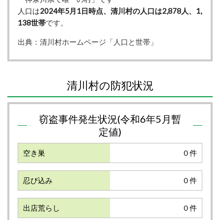
人口は
2024年5月1日時点、清川村の人口は2,878人、1,
138世帯
です。
出典：清川村ホームページ
「人口と世帯」
清川村の防犯状況
窃盗事件発生状況(令和6年5月暫
定値)
空き巣
０件
忍び込み
０件
出店荒らし
０件