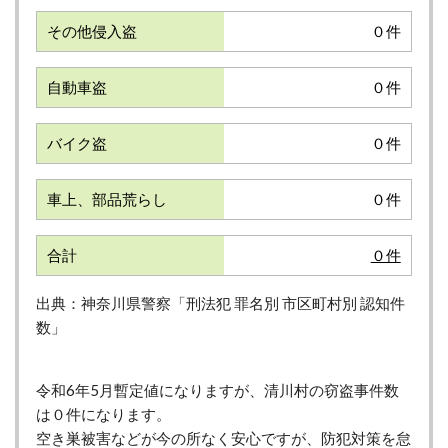
その他侵入盗
０件
自動車盗
０件
バイク盗
０件
車上、部品荒らし
０件
合計
０件
出典：神奈川県警察「刑法犯 罪名別 市区町村別 認知件
数」
令
和6年5月暫定値になりますが、清川村の窃盗事件数
は０件になります。
空き巣被害などが今の所なく安心ですが、防犯対策を怠