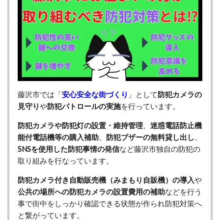
藤沢市では「
安心安全な街づくり
」として
防犯カメラの
見守り
や
防犯パトロールの実施
を行っています。
防犯カメラや防犯灯の設置・維持管理
、
迷惑電話防止機
能付電話機等の購入補助
、
防犯ブザーの無料貸し出し
、
SNSを使用した防犯事情の発信
など
藤沢市独自の防犯の
取り組みを行なっています。
防犯カメラ付き自動販売機（みまもり自販機）の導入
や
公共の場所への防犯カメラの設置費用の補助
などを行う
事で街中をしっかり確認できる状態が作られ防犯対策へ
と繋がっています。