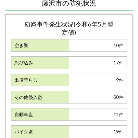
藤沢市の防犯状況
窃盗事件発生状況(令和6年5月暫
定値)
空き巣
10件
忍び込み
17件
出店荒らし
9件
その他侵入盗
50件
自動車盗
11件
バイク盗
19件