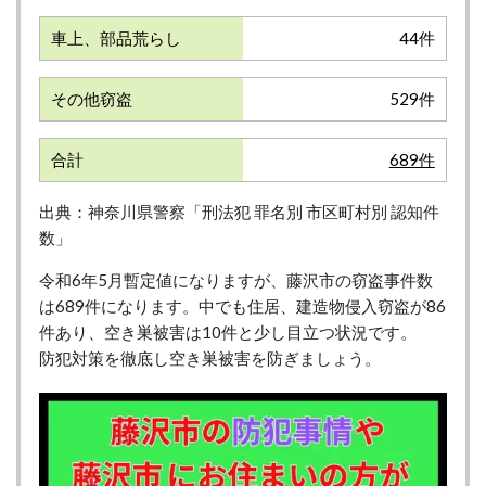
車上、部品荒らし
44件
その他窃盗
529件
合計
689件
出典：神奈川県警察「刑法犯 罪名別 市区町村別 認知件
数」
令
和6年5月暫定値になりますが、藤沢市の窃盗事件数
は689件になります。中でも住居、建造物侵入窃盗が86
件あり、空き巣被害は10件と少し目立つ状況です。
防犯対策を徹底し空き巣被害を防ぎましょう。