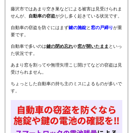
藤沢市ではあまり空き巣などによる被害は見受けられま
せんが、
自動車の窃盗
が少し多く起きている状況です。
自動車の窃盗を防ぐにはまず
鍵の施錠
と
窓の戸締り
が重
要です。
自動車で多いのは
鍵の閉め忘れ
や
窓が開いたまま
といっ
た状況です。
あまり窓を割ってや無理矢理こじ開けてなどの窃盗は見
受けられません。
ちょっとした自動車の持ち主のミスによるものが多いで
す。