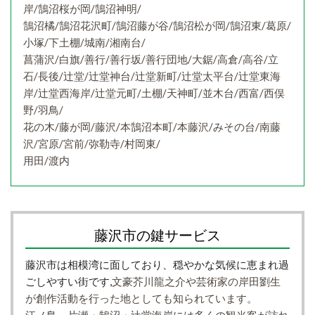
岸/鵠沼桜が岡/鵠沼神明/
鵠沼橘/鵠沼花沢町/鵠沼藤が谷/鵠沼松が岡/鵠沼東/葛原/
小塚/下土棚/城南/湘南台/
菖蒲沢/白旗/善行/善行坂/善行団地/大鋸/高倉/高谷/立
石/長後/辻堂/辻堂神台/辻堂新町/辻堂太平台/辻堂東海
岸/辻堂西海岸/辻堂元町/土棚/天神町/並木台/西富/西俣
野/羽鳥/
花の木/藤が岡/藤沢/本鵠沼本町/本藤沢/みその台/南藤
沢/宮原/宮前/弥勒寺/村岡東/
用田/渡内
藤沢市の鍵サービス
藤沢市は相模湾に面しており、穏やかな気候に恵まれ過
ごしやすい街です,
文豪芥川龍之介や芸術家の岸田劉生
が創作活動を行った地としても知られています。
江ノ島、片瀬・鵠沼・辻堂海岸には多くの観光客が訪れ